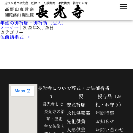
近江八幡市の安産・厄除け・人形供養・永代供養と納骨のお寺
年始の御祈願・御祈祷（法人）
オーナー
|
2023年8月25日
カテゴリー:
仏前結婚式
→
長光寺につい
お葬式・ご法
御祈祷
て
要
授与品（お
長光寺とは
安産祈願
札・お守り）
長光寺の沿
永代供養墓
年間行事
革・歴史
先祖供養
お知らせ
主な仏像と
人形供養
お問い合わせ