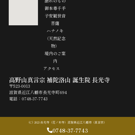
謂れのもの
御本尊千手
子安観世音
菩薩
ハナノキ
（天然記念
物）
境内のご案
内
アクセス
高野山真言宗 補陀洛山 誕生院 長光寺
〒523-0013
滋賀県近江八幡市長光寺町694
電話：0748-37-7743
(C) 2023 長光寺（花ノ木寺）滋賀県近江八幡市（真言宗）
. All rights reserved.
0748-37-7743