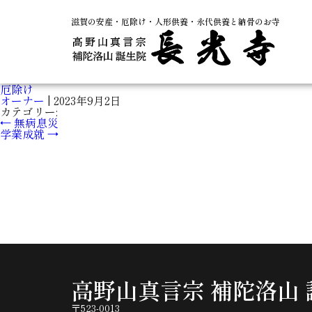
滋賀の安産・厄除け・人形供養・永代供養と納骨のお寺
厄除け
オーナー
|
2023年9月2日
カテゴリー:
←
無病息災
学業成就
→
高野山真言宗 補陀洛山 
〒523-0013