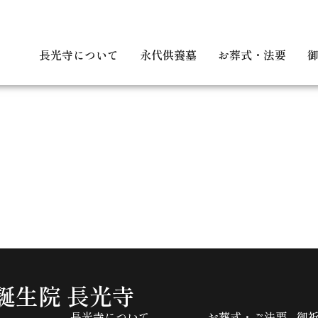
長光寺について
永代供養墓
お葬式・法要
誕生院 長光寺
長光寺について
お葬式・ご法要
御