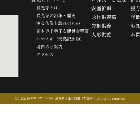
長光寺とは
安産祈願
授
長光寺の沿革・歴史
永代供養墓
年
主な仏像と謂れのもの
先祖供養
お
御本尊千手子安観世音菩薩
人形供養
お
ハナノキ（天然記念物）
境内のご案内
アクセス
(C) 2023 長光寺（花ノ木寺）滋賀県近江八幡市（真言宗）
. All rights reserved.