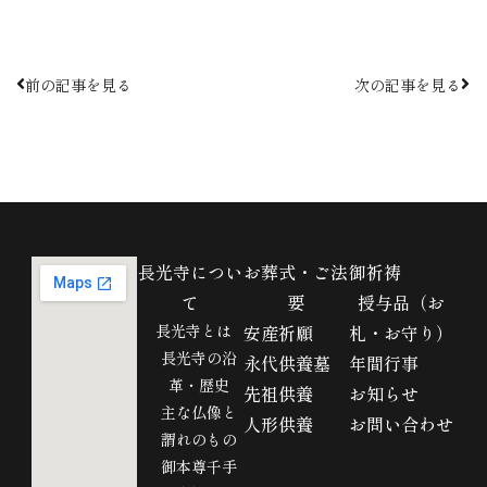
前の記事を見る
次の記事を見る
長光寺につい
お葬式・ご法
御祈祷
て
要
授与品（お
長光寺とは
安産祈願
札・お守り）
長光寺の沿
永代供養墓
年間行事
革・歴史
先祖供養
お知らせ
主な仏像と
人形供養
お問い合わせ
謂れのもの
御本尊千手