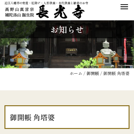
近江八幡市の安産・厄除け・人形供養・永代供養と納骨のお寺
お知らせ
ホーム
/
御開帳
/
御開帳 角塔婆
御開帳 角塔婆