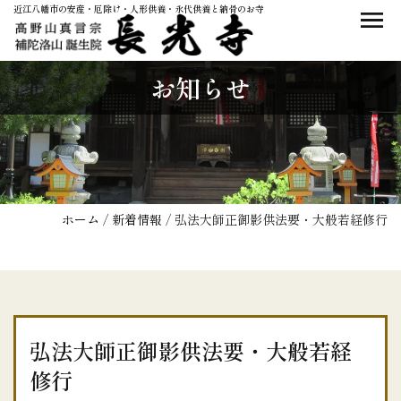
近江八幡市の安産・厄除け・人形供養・永代供養と納骨のお寺
お知らせ
ホーム
/
新着情報
/
弘法大師正御影供法要・大般若経修行
弘法大師正御影供法要・大般若経
修行