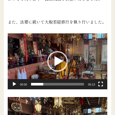
また、法要に続いて大般若経修行を執り行いました。
動
画
プ
レ
ー
ヤ
ー
00:00
00:13