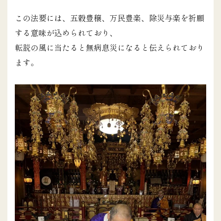
この法要には、五穀豊穣、万民豊楽、除災与楽を祈願
する意味が込められており、
転読の風に当たると無病息災になると伝えられており
ます。