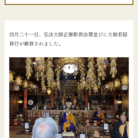
四月二十一日、弘法大師正御影供法要並びに大般若経
修行が厳修されました。