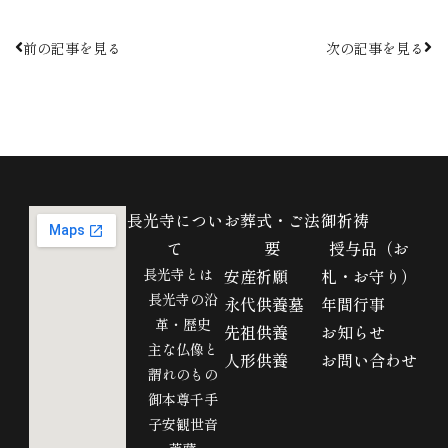
前の記事を見る
次の記事を見る
長光寺につい
お葬式・ご法
御祈祷
て
要
授与品（お
長光寺とは
安産祈願
札・お守り）
長光寺の沿
永代供養墓
年間行事
革・歴史
先祖供養
お知らせ
主な仏像と
人形供養
お問い合わせ
謂れのもの
御本尊千手
子安観世音